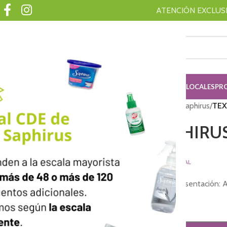
ATENCIÓN EXCLUSIV
ISING
AMBAR
SAHUMERIOS
SHINY
RED ON
ADQUIRI TU KIT
LOCALES
PR
Inicio
/
SAPHIRUS
/
Textiles Saphirus
/
TEX
TEXTIL SAPHIRU
$
3,445.00
PRECIO FINAL
Fragancia: MARACUYA. Presentación: 
-
+