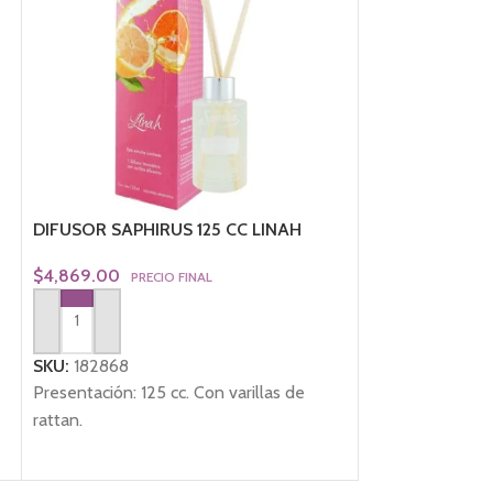
DIFUSOR SAPHIRUS 125 CC LINAH
REPUESTO SAP
LOVE
$
4,869.00
PRECIO FINAL
$
4,943.00
PREC
AGREGAR AL CARRITO
AGREGAR AL CA
SKU:
182868
SKU:
182746
Presentación: 125 cc. Con varillas de
Presentación: 1
rattan.