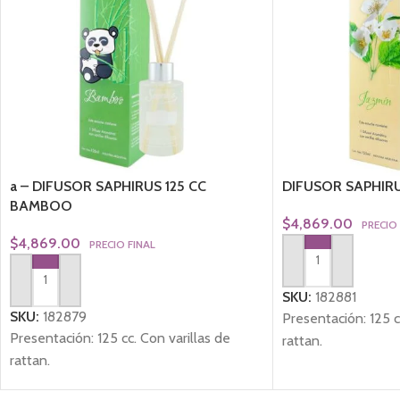
a – DIFUSOR SAPHIRUS 125 CC
DIFUSOR SAPHIRU
BAMBOO
$
4,869.00
PRECIO
$
4,869.00
PRECIO FINAL
AGREGAR AL CARRI
AGREGAR AL CARRITO
SKU:
182881
SKU:
182879
Presentación: 125 c
Presentación: 125 cc. Con varillas de
rattan.
rattan.