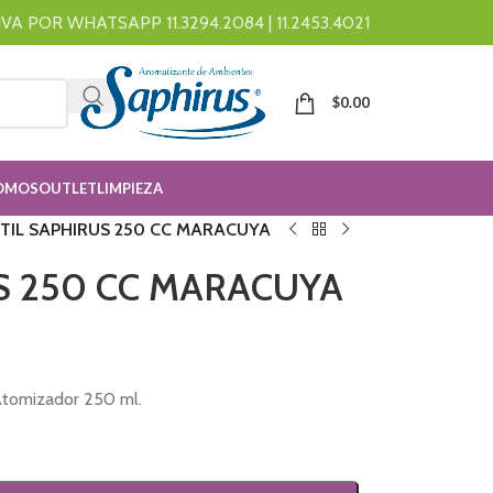
A POR WHATSAPP 11.3294.2084 | 11.2453.4021
$
0.00
OMOS
OUTLET
LIMPIEZA
TIL SAPHIRUS 250 CC MARACUYA
S 250 CC MARACUYA
Atomizador 250 ml.