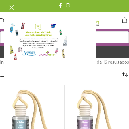
MENU
Difusor Autos
Inicio
/
AMBAR
/
Difusor Autos
Mostrando 1–12 de 16 resultados
Show sidebar