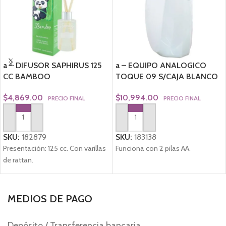
a – DIFUSOR SAPHIRUS 125
a – EQUIPO ANALOGICO
CC BAMBOO
TOQUE 09 S/CAJA BLANCO
$
4,869.00
$
10,994.00
PRECIO FINAL
PRECIO FINAL
AGREGAR AL CARRITO
AGREGAR AL CARRITO
SKU:
182879
SKU:
183138
Presentación: 125 cc. Con varillas
Funciona con 2 pilas AA.
de rattan.
MEDIOS DE PAGO
Depósito / Transferencia bancaria