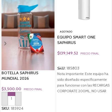
AGOTADO
EQUIPO SMART ONE
SAPHIRUS
$
139,149.52
PRECIO FINAL
LEER MÁS
SKU:
185803
BOTELLA SAPHIRUS
Nota importante: Este equipo ha
MUNDIAL 2026
sido diseñado específicamente
para funcionar con las RECARGAS
$
3,500.00
PRECIO FINAL
CORPORATE 200ML, NO USAR
OTRO LIQUIDO/ENVASE.
AGREGAR AL CARRITO
Cobertura
SKU:
185924