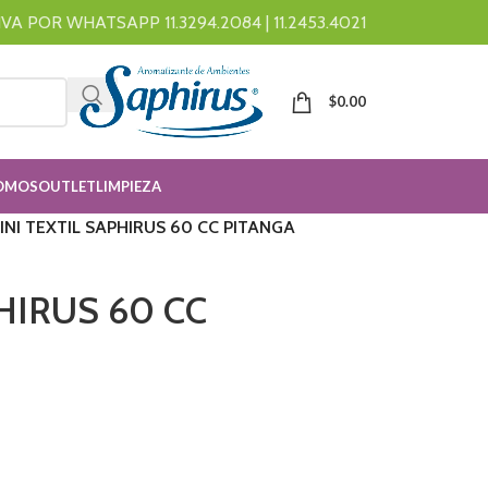
A POR WHATSAPP 11.3294.2084 | 11.2453.4021
$
0.00
OMOS
OUTLET
LIMPIEZA
INI TEXTIL SAPHIRUS 60 CC PITANGA
HIRUS 60 CC