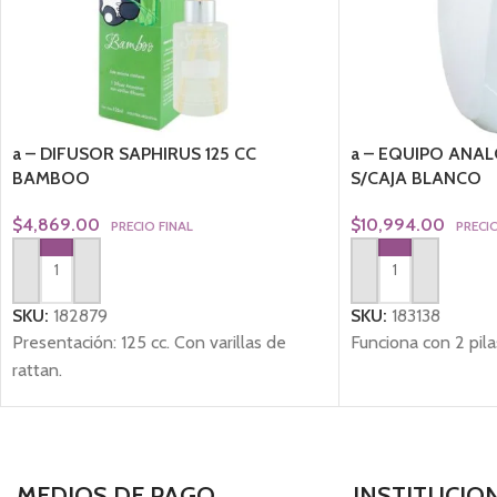
a – DIFUSOR SAPHIRUS 125 CC
a – EQUIPO ANA
BAMBOO
S/CAJA BLANCO
$
4,869.00
$
10,994.00
PRECIO FINAL
PRECIO
AGREGAR AL CARRITO
AGREGAR AL CARRI
SKU:
182879
SKU:
183138
Presentación: 125 cc. Con varillas de
Funciona con 2 pil
rattan.
MEDIOS DE PAGO
INSTITUCIO