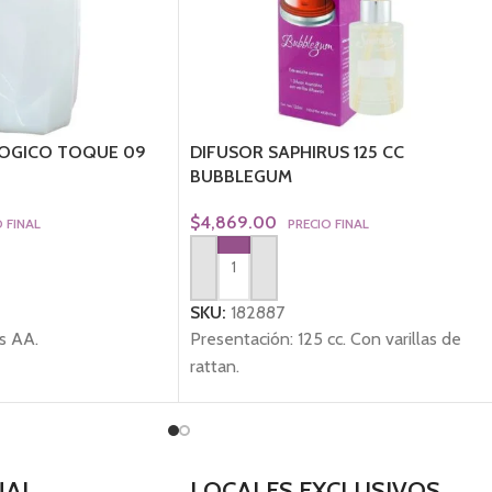
LOGICO TOQUE 09
DIFUSOR SAPHIRUS 125 CC
BUBBLEGUM
$
4,869.00
 FINAL
PRECIO FINAL
TO
AGREGAR AL CARRITO
SKU:
182887
as AA.
Presentación: 125 cc. Con varillas de
rattan.
NAL
LOCALES EXCLUSIVOS