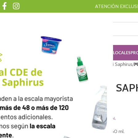
ATENCIÓN EXCLUSIV
ISING
AMBAR
SAHUMERIOS
SHINY
RED ON
ADQUIRI TU KIT
LOCALES
PR
Inicio
/
SAPHIRUS
/
Textil Mini Saphirus
/
M
MINI TEXTIL SAP
PITANGA
$
2,472.00
PRECIO FINAL
Presentación: Atomizador 60 ml.