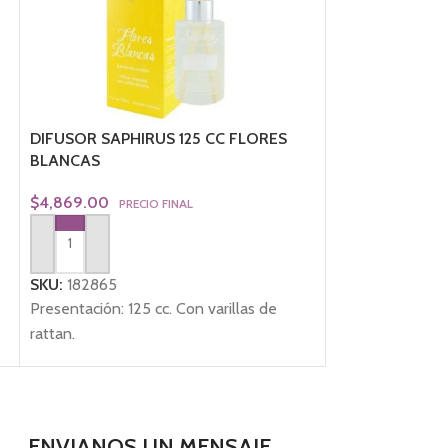
DIFUSOR SAPHIRUS 125 CC FLORES
DIFUSOR SAPHI
BLANCAS
$
4,869.00
PRE
$
4,869.00
PRECIO FINAL
AGREGAR AL CA
AGREGAR AL CARRITO
SKU:
182868
SKU:
182865
Presentación: 12
Presentación: 125 cc. Con varillas de
rattan.
rattan.
ENVIANOS UN MENSAJE