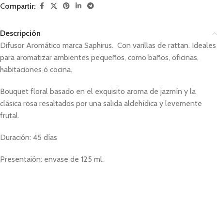
Compartir:
Descripción
Difusor Aromático marca Saphirus. Con varillas de rattan. Ideales
para aromatizar ambientes pequeños, como baños, oficinas,
habitaciones ó cocina.
Bouquet floral basado en el exquisito aroma de jazmín y la
clásica rosa resaltados por una salida aldehídica y levemente
frutal.
Duración: 45 días
Presentaión: envase de 125 ml.
difusor , difusor aromático , difusor para ambientes , difusores ,
difusores aromáticos ,