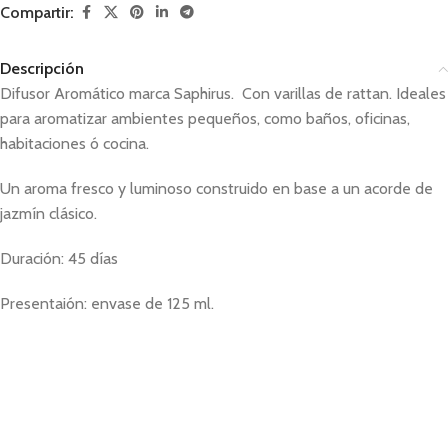
Compartir:
Descripción
Difusor Aromático marca Saphirus. Con varillas de rattan. Ideales
para aromatizar ambientes pequeños, como baños, oficinas,
habitaciones ó cocina.
Un aroma fresco y luminoso construido en base a un acorde de
jazmín clásico.
Duración: 45 días
Presentaión: envase de 125 ml.
difusor , difusor aromático , difusor para ambientes , difusores ,
difusores aromáticos ,