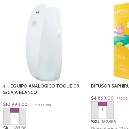
a – EQUIPO ANALOGICO TOQUE 09
DIFUSOR SAPHIRU
S/CAJA BLANCO
$
4,869.00
PRECIO
$
10,994.00
PRECIO FINAL
AGREGAR AL CARRI
AGREGAR AL CARRITO
SKU:
182885
SKU:
183138
Presentación: 125 c