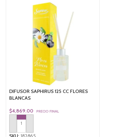
DIFUSOR SAPHIRUS 125 CC FLORES
DIFUSOR SAPHI
BLANCAS
$
4,869.00
PRE
$
4,869.00
PRECIO FINAL
AGREGAR AL CA
AGREGAR AL CARRITO
SKU:
182904
SKU:
182865
Presentación: 12