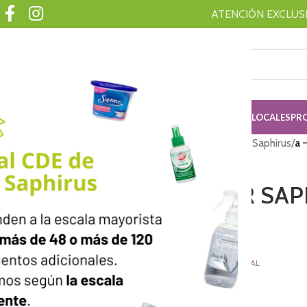
ATENCIÓN EXCLUSIV
ISING
AMBAR
SAHUMERIOS
SHINY
RED ON
ADQUIRI TU KIT
LOCALES
PR
Inicio
/
SAPHIRUS
/
Difusores Saphirus
/
a 
a – DIFUSOR SAP
LIMON
$
4,869.00
PRECIO FINAL
Dura hasta 30 días.