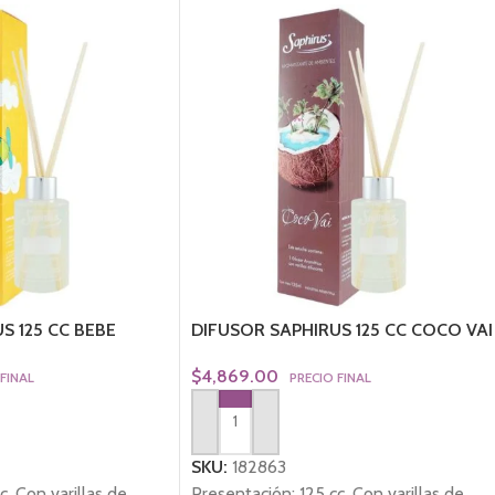
S 125 CC BEBE
DIFUSOR SAPHIRUS 125 CC COCO VAI
$
4,869.00
 FINAL
PRECIO FINAL
TO
AGREGAR AL CARRITO
SKU:
182863
c. Con varillas de
Presentación: 125 cc. Con varillas de